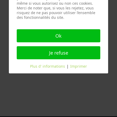
même si vous autorisez ou non ces cookies.
">
Bienvenue
Présentation
Nos 
Merci de noter que, si vous les rejetez, vous
risquez de ne pas pouvoir utiliser l’ensemble
des fonctionnalités du site.
Ok
Je refuse
Plus d' informations
|
Imprimer