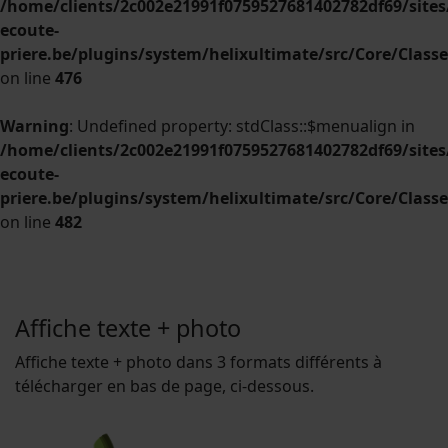
/home/clients/2c002e21991f0759527681402782df69/sites/
ecoute-
priere.be/plugins/system/helixultimate/src/Core/Clas
on line
476
Warning
: Undefined property: stdClass::$menualign in
/home/clients/2c002e21991f0759527681402782df69/sites/
ecoute-
priere.be/plugins/system/helixultimate/src/Core/Clas
on line
482
Affiche texte + photo
Affiche texte + photo dans 3 formats différents à
télécharger en bas de page, ci-dessous.