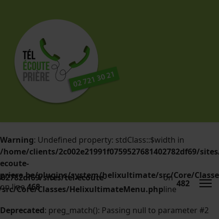
Warning
: Undefined property: stdClass::$width in
/home/clients/2c002e21991f0759527681402782df69/sites/
ecoute-
priere.be/plugins/system/helixultimate/src/Core/Clas
2782df69/sites/tel-ecoute-
on
482
on line
468
e/src/Core/Classes/HelixultimateMenu.php
line
Deprecated
: preg_match(): Passing null to parameter #2