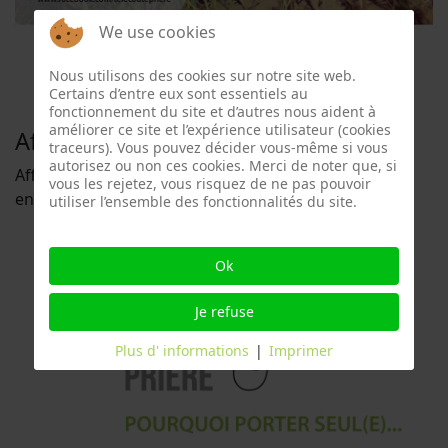
We use cookies
Nous utilisons des cookies sur notre site web.
Certains d’entre eux sont essentiels au
fonctionnement du site et d’autres nous aident à
améliorer ce site et l’expérience utilisateur (cookies
Affiche texte
traceurs). Vous pouvez décider vous-même si vous
autorisez ou non ces cookies. Merci de noter que, si
Affiche texte dans 3 formats différents à télécharger
vous les rejetez, vous risquez de ne pas pouvoir
en bas de page, ci-dessous.
utiliser l’ensemble des fonctionnalités du site.
Ok
Je refuse
Plus d' informations
|
Imprimer