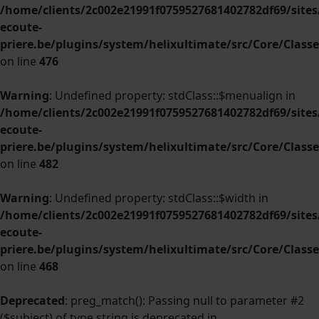
/home/clients/2c002e21991f0759527681402782df69/sites/
ecoute-
priere.be/plugins/system/helixultimate/src/Core/Clas
on line
476
Warning
: Undefined property: stdClass::$menualign in
/home/clients/2c002e21991f0759527681402782df69/sites/
ecoute-
priere.be/plugins/system/helixultimate/src/Core/Clas
on line
482
Warning
: Undefined property: stdClass::$width in
/home/clients/2c002e21991f0759527681402782df69/sites/
ecoute-
priere.be/plugins/system/helixultimate/src/Core/Clas
on line
468
Deprecated
: preg_match(): Passing null to parameter #2
($subject) of type string is deprecated in